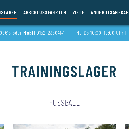
GSLAGER
ABSCHLUSSFAHRTEN
ZIELE
ANGEBOTSANFRAG
08613 oder
Mobil
0152-23304141
Mo-Do 10:00–18:00 Uhr | 
TRAININGSLAGER
FUSSBALL