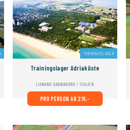
R
TRAININGSLAGER
Trainingslager Adriaküste
LIGNANO SABBIADORO / ITALIEN
PRO PERSON AB 219,-