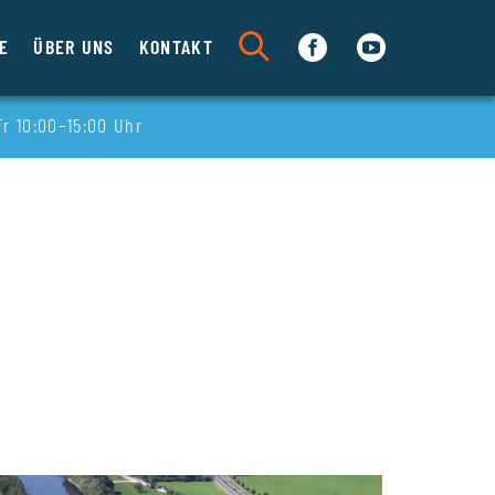
S
FB
YT
E
ÜBER UNS
KONTAKT
Fr 10:00–15:00 Uhr