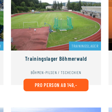
R
TRAININGSLAGER
Trainingslager Böhmerwald
BÖHMEN-PILSEN / TSCHECHIEN
PRO PERSON AB 149,-