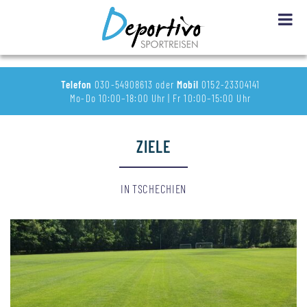
Telefon
030-54908613 oder
Mobil
0152-23304141
Mo-Do 10:00–18:00 Uhr | Fr 10:00–15:00 Uhr
ZIELE
IN TSCHECHIEN