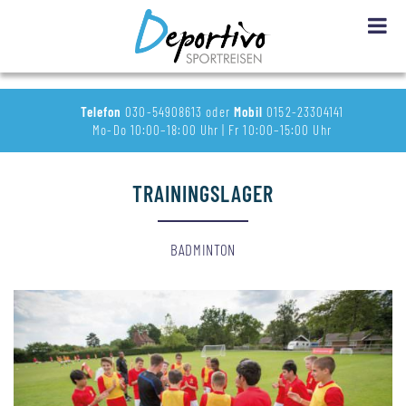
Telefon
030-54908613 oder
Mobil
0152-23304141
Mo-Do 10:00–18:00 Uhr | Fr 10:00–15:00 Uhr
TRAININGSLAGER
BADMINTON